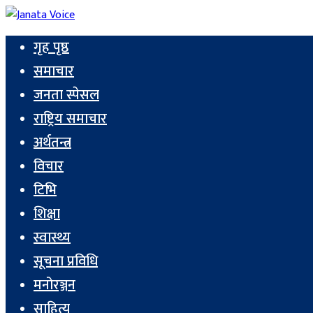
गृह पृष्ठ
समाचार
जनता स्पेसल
राष्ट्रिय समाचार
अर्थतन्त्र
विचार
टिभि
शिक्षा
स्वास्थ्य
सूचना प्रविधि
मनोरञ्जन
साहित्य