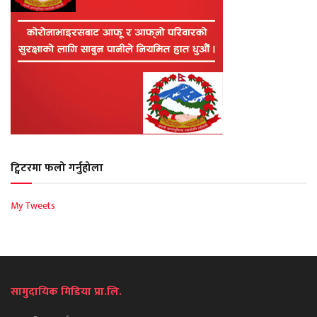
ट्विटरमा फलो गर्नुहोला
My Tweets
सामुदायिक मिडिया प्रा.लि.