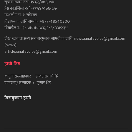
सूचना विभाग दर्ता -१८६२/०७६-७७
प्रेस काउन्सिल दर्ता -११५४/०७६-७७
मन्थली न.पा. १, रामेछाप
विज्ञापनका लागि सम्पर्क: +977-48540200
मोबाईल नं. : ९८५४०४०५८६, ९८६८३३१२३४
लेख, ब्लग वा अन्य समाचारमुलक सामग्रीका लागि: news.janatavoice@gmail.com
(News)
article.janatavoice@gmail.com
हाम्रो टिम
कानुनी सल्लाहकार : उज्वलराम घिमिरे
प्रकाशक/ सम्पादक : कुमार श्रेष्ठ
फेसबुकमा हामी