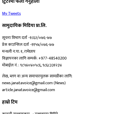
ट्विटरमा फलो गर्नुहोला
My Tweets
सामुदायिक मिडिया प्रा.लि.
सूचना विभाग दर्ता -१८६२/०७६-७७
प्रेस काउन्सिल दर्ता -११५४/०७६-७७
मन्थली न.पा. १, रामेछाप
विज्ञापनका लागि सम्पर्क: +977-48540200
मोबाईल नं. : ९८५४०४०५८६, ९८६८३३१२३४
लेख, ब्लग वा अन्य समाचारमुलक सामग्रीका लागि:
news.janatavoice@gmail.com (News)
article.janatavoice@gmail.com
हाम्रो टिम