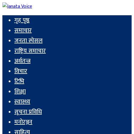
गृह पृष्ठ
समाचार
जनता स्पेसल
राष्ट्रिय समाचार
अर्थतन्त्र
विचार
टिभि
शिक्षा
स्वास्थ्य
सूचना प्रविधि
मनोरञ्जन
साहित्य