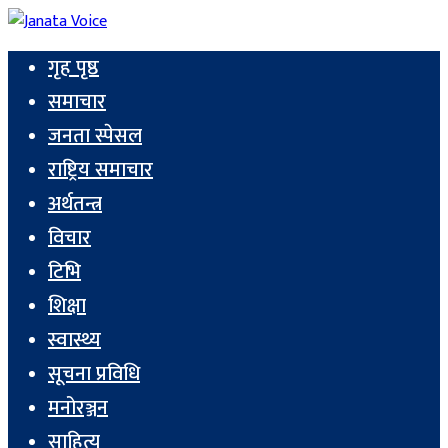
गृह पृष्ठ
समाचार
जनता स्पेसल
राष्ट्रिय समाचार
अर्थतन्त्र
विचार
टिभि
शिक्षा
स्वास्थ्य
सूचना प्रविधि
मनोरञ्जन
साहित्य