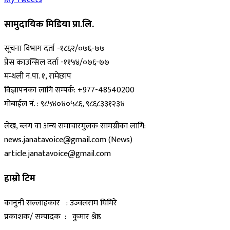
सामुदायिक मिडिया प्रा.लि.
सूचना विभाग दर्ता -१८६२/०७६-७७
प्रेस काउन्सिल दर्ता -११५४/०७६-७७
मन्थली न.पा. १, रामेछाप
विज्ञापनका लागि सम्पर्क: +977-48540200
मोबाईल नं. : ९८५४०४०५८६, ९८६८३३१२३४
लेख, ब्लग वा अन्य समाचारमुलक सामग्रीका लागि:
news.janatavoice@gmail.com (News)
article.janatavoice@gmail.com
हाम्रो टिम
कानुनी सल्लाहकार : उज्वलराम घिमिरे
प्रकाशक/ सम्पादक : कुमार श्रेष्ठ