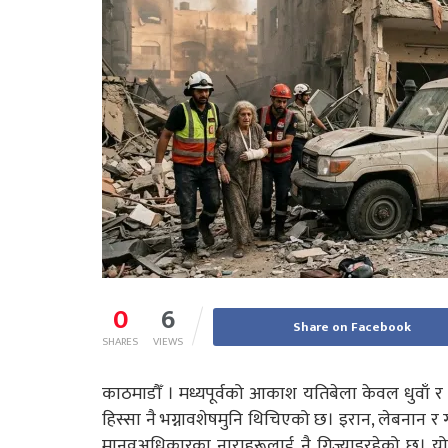
0
6
Share on Facebook
SHARES
VIEWS
काठमाडौँ । मध्यपूर्वको आकाश यतिबेला केवल धुवाँ र 
हिस्सा नै भग्नावशेषमुनि थिचिएको छ। इरान, लेबनान र
मानवअधिकारका नाराहरूलाई नै गिज्याइरहेको छ। यो क