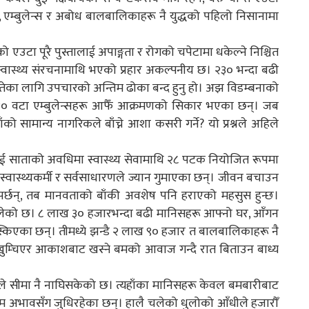
ल, एम्बुलेन्स र अबोध बालबालिकाहरू नै युद्धको पहिलो निसानामा
्यको एउटा पूरै पुस्तालाई अपाङ्गता र रोगको चपेटामा धकेल्ने निश्चित
ो स्वास्थ्य संरचनामाथि भएको प्रहार अकल्पनीय छ। २३० भन्दा बढी
र घाइतेका लागि उपचारको अन्तिम ढोका बन्द हुनु हो। अझ विडम्बनाको
 ३० वटा एम्बुलेन्सहरू आफैँ आक्रमणको सिकार भएका छन्। जब
को सामान्य नागरिकले बाँच्ने आशा कसरी गर्ने? यो प्रश्नले अहिले
 साताको अवधिमा स्वास्थ्य सेवामाथि २८ पटक नियोजित रूपमा
वास्थ्यकर्मी र सर्वसाधारणले ज्यान गुमाएका छन्। जीवन बचाउन
पर्छन्, तब मानवताको बाँकी अवशेष पनि हराएको महसुस हुन्छ।
लेको छ। ८ लाख ३० हजारभन्दा बढी मानिसहरू आफ्नो घर, आँगन
निस्किएका छन्। तीमध्ये झन्डै २ लाख ९० हजार त बालबालिकाहरू नै
 खुम्चिएर आकाशबाट खस्ने बमको आवाज गन्दै रात बिताउन बाध्य
कटले सीमा नै नाघिसकेको छ। त्यहाँका मानिसहरू केवल बमबारीबाट
रम अभावसँग जुधिरहेका छन्। हालै चलेको धुलोको आँधीले हजारौँ