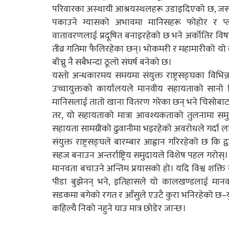
परिवारका अस्थायी आश्रयस्थलहरू उडाइदिएको छ, जसले
पकाउने ग्यासको अभावमा मानिसहरू फोहोर र प
वातावरणलाई प्रदूषित बनाइरहेको छ भने अर्कोतिर विषाक्त
तीव्र गतिमा फैलिरहेका छन्। भोकमरी र महामारीको यो
बाँच्नु नै सबैभन्दा ठूलो संघर्ष बनेको छ।
यस्तो अन्धकारमय समयमा संयुक्त राष्ट्रसङ्घका विभिन्न
उच्चायुक्तको कार्यालयले मानवीय सहायताको सानो क
मानिसलाई तातो खाना वितरण गरेका छन् भने चिसोबाट जो
तर, यो सहायताको मात्रा आवश्यकताको तुलनामा समुद्र
सहायता सामग्रीको ढुवानीमा भइरहेको अवरोधले गर्दा 
संयुक्त राष्ट्रसङ्घले बारम्बार आह्वान गरिरहेको छ कि द्
सहज बनाउन अन्तर्राष्ट्रिय समुदायले विशेष पहल गरोस
मानवता बचाउने अन्तिम प्रयासको हो। यदि विश्व शक्ति रा
पीडा बुझेनन् भने, इतिहासले यो कालखण्डलाई मानवता
सडकमा बगेको रगत र आँसुले एउटै कुरा भनिरहेको छ–य
कहिल्यै निको नहुने घाउ मात्र छोडेर जान्छ।