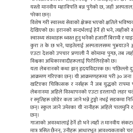
यस्तो मानवीय महाविपत्ति बन्न पुगेको छ, जहाँ अस्पता
परेका छन्।
विशेष गरी स्वास्थ्य सेवाको क्षेत्रमा भएको क्षतिले भविष
देखिएको छ। इरानको सन्दर्भलाई हेर्ने हो भने, त्यहाँक
स्वास्थ्य संस्थाहरू ध्वस्त हुनु भनेको हजारौँ बिरामी 
कुरा त के छ भने, घाइतेलाई अस्पतालसम्म पु¥याउने
एउटा देशको उपचार प्रणाली नै कोमामा पुग्छ, तब त्यहाँ
विश्वका अधिकारवादीहरूलाई पिरोलिरहेको छ।
यता लेबनानको कथा झन् हृदयविदारक छ। पछिल्लो दुई
आक्रमण गरिएका छन्। यी आक्रमणहरूमा परी ३० जना स्
खटिएका चिकित्सक र नर्सहरू नै जब युद्धको रापमा 
लेबनानमा अहिले विस्थापनको एउटा डरलाग्दो लहर च
र स्मृतिहरू छोडेर कता जाने भन्ने टुङ्गो नभई सडकमा 
छन्। स्कुल जाने उमेरका यी नानीहरू अहिले पालमुनि
छन्।
गाजाको अवस्थालाई हेर्ने हो भने त्यहाँ त मानवीय सं
मात्र त्रसित छैनन्, उनीहरू आधारभूत आवश्यकताको च