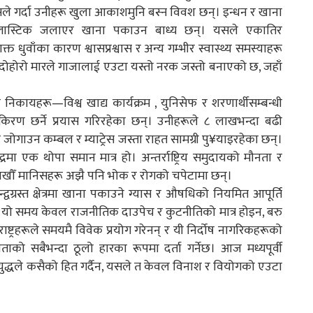
 गर्दा उनीहरू खुला आकाशमुनि बस्न विवश छन्। इन्धन र खाना
्लास्टिक जलाएर खाना पकाउन बाध्य छन्। यसले एकातिर
 धुवाँका कारण श्वासप्रश्वास र अन्य गम्भीर स्वास्थ्य समस्याहरू
 दोहोरो मारले गाजालाई एउटा यस्तो नरक जस्तो बनाएको छ, जहाँ
 निकायहरू—विश्व खाद्य कार्यक्रम , युनिसेफ र शरणार्थीसम्बन्धी
िरण छर्ने प्रयास गरिरहेका छन्। उनीहरूले ८ लाखभन्दा बढी
गाउन कम्बल र म्याट्रेस जस्ता राहत सामग्री पु¥याइरहेका छन्।
मा एक थोपा समान मात्र हो। अन्तर्राष्ट्रिय समुदायको मौनता र
लाखौँ मानिसहरू अझै पनि भोक र रोगको चपेटामा छन्।
वन्द्वग्रस्त क्षेत्रमा खाना पकाउने ग्यास र औषधिको नियमित आपूर्ति
्। यो समय केवल राजनीतिक दाउपेच र कुटनीतिको मात्र होइन, बरु
ष्ट्रहरूले समयमै विवेक प्रयोग गरेनन् र यी निर्दोष नागरिकहरूको
को सबैभन्दा ठूलो हारका रूपमा दर्ता गर्नेछ। आज मध्यपूर्वी
ुद्धले कसैको हित गर्दैन, यसले त केवल विनाश र वियोगको एउटा