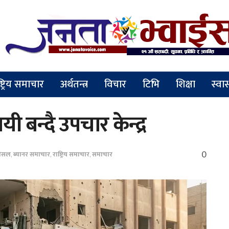
ष्ट्रिय समाचार
अर्थतन्त्र
विचार
टिभि
शिक्षा
स्वास
 बन्दै उपचार केन्द्र
0
पेसल
,
ब्यानर समाचार
,
राष्ट्रिय समाचार
,
समाचार