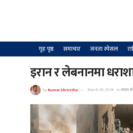
गृह पृष्ठ
समाचार
जनता स्पेसल
रा
इरान र लेबनानमा धराशायी
by
Kumar Shrestha
March 20, 2026
in
जनता स्