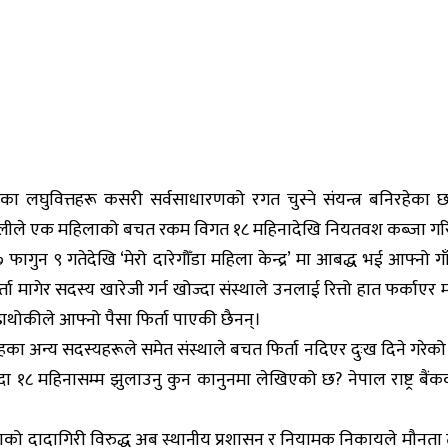
सेका लघुवित्तहरू कसरी सर्वसाधारणको रगत चुस्ने संयन्त्र बनिरहेका 
य मन्थलीले एक महिलाको बचत रकम विगत १८ महिनादेखि नियतवश कब्जा ग
ागुन ९ गतेदेखि ‘मेरो दारेगौँडा महिला केन्द्र’ मा आबद्ध भई आफ्नो ग
ागेर सदस्य खारेजी गर्न खोज्दा संस्थाले उनलाई रित्तो हात फर्काएर 
ुढाथोकीले आफ्नो पैसा फिर्ता पाएकी छैनन्।
मूहका अन्य सदस्यहरूले समेत संस्थाले बचत फिर्ता नदिएर दुःख दिने गर
्दा १८ महिनासम्म झुलाउनु कुन कानुनमा लेखिएको छ? नेपाल राष्ट्र बैं
स्थाको दादागिरी विरुद्ध अब स्थानीय प्रशासन र नियामक निकायले मौनता