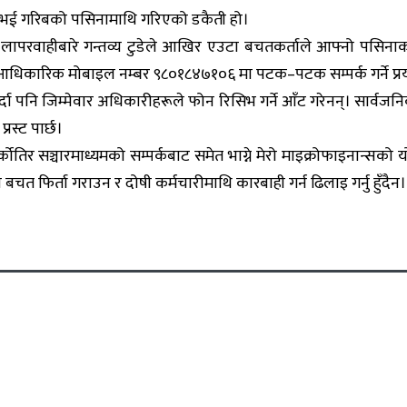
टि नभई गरिबको पसिनामाथि गरिएको डकैती हो।
ापरवाहीबारे गन्तव्य टुडेले आखिर एउटा बचतकर्ताले आफ्नो पसिनाको 
ाको आधिकारिक मोबाइल नम्बर ९८०१८४७१०६ मा पटक–पटक सम्पर्क गर्ने प्
ा पनि जिम्मेवार अधिकारीहरूले फोन रिसिभ गर्ने आँट गरेनन्। सार्वजनिक 
रस्ट पार्छ।
ोतिर सञ्चारमाध्यमको सम्पर्कबाट समेत भाग्ने मेरो माइक्रोफाइनान्सक
ो बचत फिर्ता गराउन र दोषी कर्मचारीमाथि कारबाही गर्न ढिलाइ गर्नु हुँदैन।