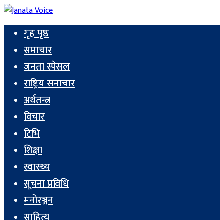
गृह पृष्ठ
समाचार
जनता स्पेसल
राष्ट्रिय समाचार
अर्थतन्त्र
विचार
टिभि
शिक्षा
स्वास्थ्य
सूचना प्रविधि
मनोरञ्जन
साहित्य