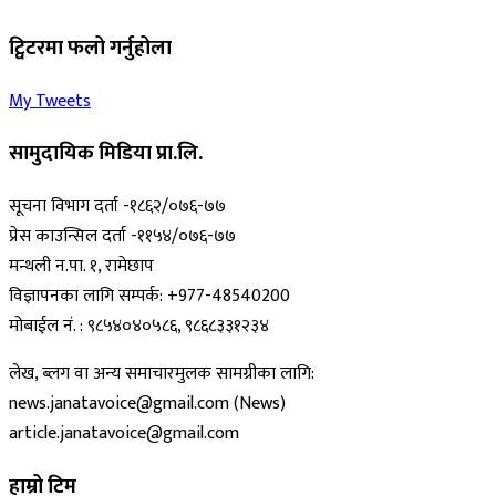
ट्विटरमा फलो गर्नुहोला
My Tweets
सामुदायिक मिडिया प्रा.लि.
सूचना विभाग दर्ता -१८६२/०७६-७७
प्रेस काउन्सिल दर्ता -११५४/०७६-७७
मन्थली न.पा. १, रामेछाप
विज्ञापनका लागि सम्पर्क: +977-48540200
मोबाईल नं. : ९८५४०४०५८६, ९८६८३३१२३४
लेख, ब्लग वा अन्य समाचारमुलक सामग्रीका लागि:
news.janatavoice@gmail.com (News)
article.janatavoice@gmail.com
हाम्रो टिम