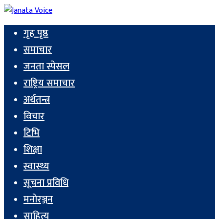
गृह पृष्ठ
समाचार
जनता स्पेसल
राष्ट्रिय समाचार
अर्थतन्त्र
विचार
टिभि
शिक्षा
स्वास्थ्य
सूचना प्रविधि
मनोरञ्जन
साहित्य