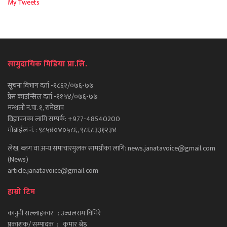
My Tweets
सामुदायिक मिडिया प्रा.लि.
सूचना विभाग दर्ता -१८६२/०७६-७७
प्रेस काउन्सिल दर्ता -११५४/०७६-७७
मन्थली न.पा. १, रामेछाप
विज्ञापनका लागि सम्पर्क: +977-48540200
मोबाईल नं. : ९८५४०४०५८६, ९८६८३३१२३४
लेख, ब्लग वा अन्य समाचारमुलक सामग्रीका लागि: news.janatavoice@gmail.com
(News)
article.janatavoice@gmail.com
हाम्रो टिम
कानुनी सल्लाहकार : उज्वलराम घिमिरे
प्रकाशक/ सम्पादक : कुमार श्रेष्ठ