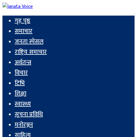
गृह पृष्ठ
समाचार
जनता स्पेसल
राष्ट्रिय समाचार
अर्थतन्त्र
विचार
टिभि
शिक्षा
स्वास्थ्य
सूचना प्रविधि
मनोरञ्जन
साहित्य