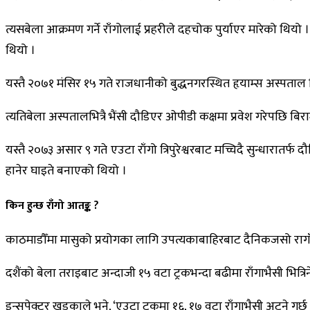
त्यसबेला आक्रमण गर्ने राँगोलाई प्रहरीले दहचोक पुर्याएर मारेको थियो
थियो ।
यस्तै २०७१ मंसिर १५ गते राजधानीको बुद्धनगरस्थित हृयाम्स अस्पताल भि
त्यतिबेला अस्पतालभित्रै भैंसी दौडिएर ओपीडी कक्षमा प्रवेश गरेपछि ब
यस्तै २०७३ असार ९ गते एउटा राँगो त्रिपुरेश्वरबाट मच्चिदै सुन्धारातर्
हानेर घाइते बनाएको थियो ।
किन हुन्छ राँगो आतङ्क ?
काठमाडौँमा मासुको प्रयोगका लागि उपत्यकाबाहिरबाट दैनिकजसो रागाँभैस
दशैंको बेला तराइबाट अन्दाजी १५ वटा ट्रकभन्दा बढीमा राँगाभैसी भित्रिने
इन्सपेक्टर खड्काले भने, ‘एउटा ट्रकमा १६, १७ वटा राँगाभैसी अट्ने गर्छ