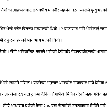
 । राँगोको आक्रमणबाट ७० वर्षीय मानवीर महर्जन घटनास्थलमै मृत्यु भएको थ
त्र भैंसी पसेर वितण्डा मच्चाएको थियो । २ घण्टासम्म पनि भैंसीलाई समात
िरामी र कुरुवाहरुको भागाभाग भएको थियो ।
फ दौडियो । राँगो अनियन्त्रित तबरले भागेको देखेपछि पैदलयात्रीहरुको भाग
ी ल्याउने गरिन्छ । प्रहरीका अनुसार थानकोट नाकाबाट मात्रै दैनिक १०० व
 र अरुबेला ८,९ वटा ट्रकमा दैनिक राँगाभैसी भित्रिने गरेको महानगरीय प्रह
 । सोही आधारमा दशैंको बेला २५० वटा राँगाभैसी उपत्यकामा भित्रिने गर्छ ।