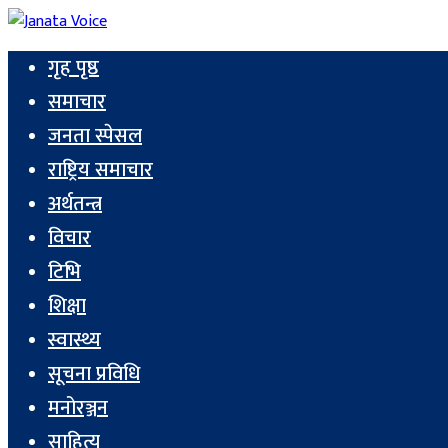
गृह पृष्ठ
समाचार
जनता स्पेसल
राष्ट्रिय समाचार
अर्थतन्त्र
विचार
टिभि
शिक्षा
स्वास्थ्य
सूचना प्रविधि
मनोरञ्जन
साहित्य