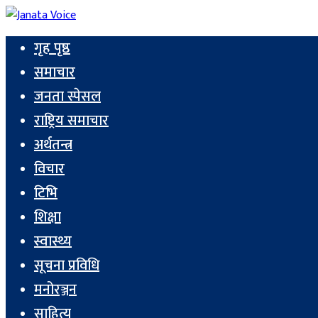
गृह पृष्ठ
समाचार
जनता स्पेसल
राष्ट्रिय समाचार
अर्थतन्त्र
विचार
टिभि
शिक्षा
स्वास्थ्य
सूचना प्रविधि
मनोरञ्जन
साहित्य