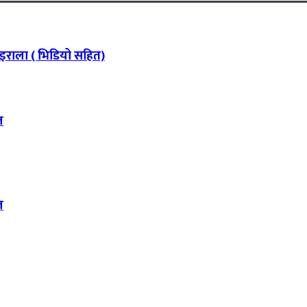
ोइराला ( भिडियो सहित)
ल
ल