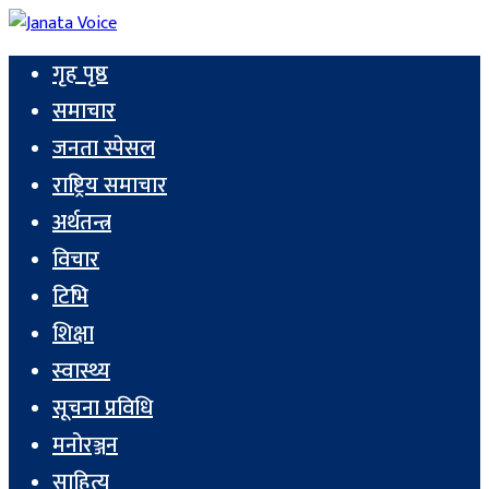
गृह पृष्ठ
समाचार
जनता स्पेसल
राष्ट्रिय समाचार
अर्थतन्त्र
विचार
टिभि
शिक्षा
स्वास्थ्य
सूचना प्रविधि
मनोरञ्जन
साहित्य