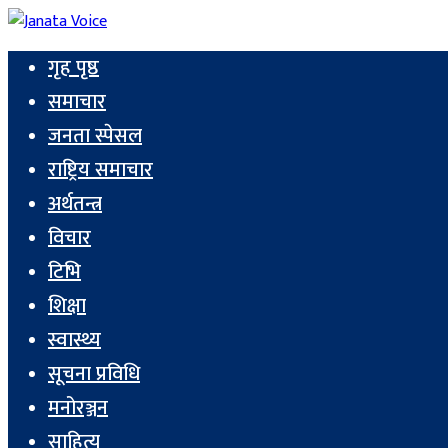
गृह पृष्ठ
समाचार
जनता स्पेसल
राष्ट्रिय समाचार
अर्थतन्त्र
विचार
टिभि
शिक्षा
स्वास्थ्य
सूचना प्रविधि
मनोरञ्जन
साहित्य