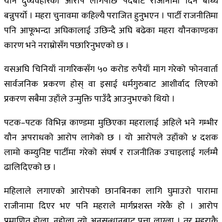
यौन दुर्व्यवहारको आरोप लागेपछि पदबाट राजीनामा दिन बाध्य
बन्नुपर्यो । महरा चुनावमा कहिल्यै पराजित हुनुभएन । पार्टी राजनीतिमा
पनि आफूभन्दा अघिकालाई उछिन्दै अघि बढेका महरा यौनकाण्डका
कारण भने नराम्रोसँग पछारिनुभएकाे छ ।
यसअघि चिनियाँ नागरिकसँग ५० करोड रुपैयाँ माग गरेको फोनवार्ता
सार्वजनिक प्रकरण होस् वा इसाई धर्मगुरुबाट आशीर्वाद लिएको
प्रकरण सबैमा उहाँले उन्मुक्ति पाउँदै आउनुभएकाे थियाे ।
पटक–पटक विभिन्न काण्डमा मुछिएका महरालाई अहिले भने गम्भीर
यौन अपराधको आरोप लागेको छ । यो आरोपले उहाँको ४ दशक
लामो कम्युनिष्ट पार्टीमा गरेको संघर्ष र राजनीतिक उचाइलाई गर्लम्मै
ढालिदिएको छ ।
महिलाले लगाएको आरोपको छानबिनका लागि घुमाउरो पारामा
राजीनामा दिएर भए पनि महराले मार्गप्रशस्त गरेकै हो । आरोप
प्रमाणित होला, नहोला त्यो अनुसन्धानबाट पत्ता लाग्ला । तर महराकै