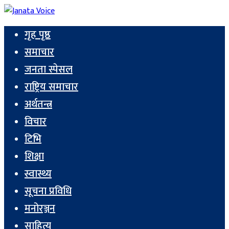
गृह पृष्ठ
समाचार
जनता स्पेसल
राष्ट्रिय समाचार
अर्थतन्त्र
विचार
टिभि
शिक्षा
स्वास्थ्य
सूचना प्रविधि
मनोरञ्जन
साहित्य