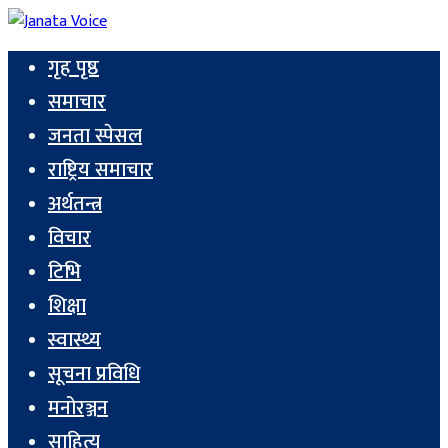
गृह पृष्ठ
समाचार
जनता स्पेसल
राष्ट्रिय समाचार
अर्थतन्त्र
विचार
टिभि
शिक्षा
स्वास्थ्य
सूचना प्रविधि
मनोरञ्जन
साहित्य