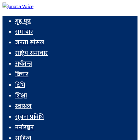
गृह पृष्ठ
समाचार
जनता स्पेसल
राष्ट्रिय समाचार
अर्थतन्त्र
विचार
टिभि
शिक्षा
स्वास्थ्य
सूचना प्रविधि
मनोरञ्जन
साहित्य