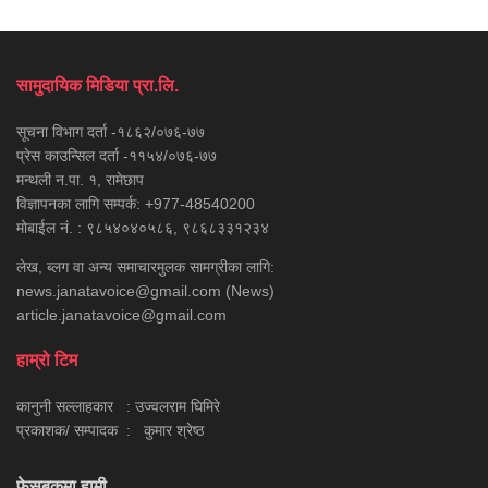
सामुदायिक मिडिया प्रा.लि.
सूचना विभाग दर्ता -१८६२/०७६-७७
प्रेस काउन्सिल दर्ता -११५४/०७६-७७
मन्थली न.पा. १, रामेछाप
विज्ञापनका लागि सम्पर्क: +977-48540200
मोबाईल नं. : ९८५४०४०५८६, ९८६८३३१२३४
लेख, ब्लग वा अन्य समाचारमुलक सामग्रीका लागि:
news.janatavoice@gmail.com (News)
article.janatavoice@gmail.com
हाम्रो टिम
कानुनी सल्लाहकार : उज्वलराम घिमिरे
प्रकाशक/ सम्पादक : कुमार श्रेष्ठ
फेसबुकमा हामी