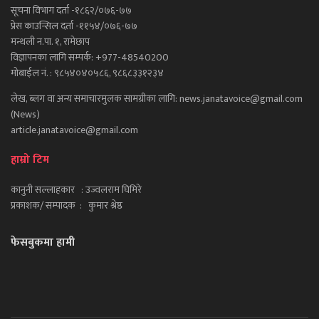
सूचना विभाग दर्ता -१८६२/०७६-७७
प्रेस काउन्सिल दर्ता -११५४/०७६-७७
मन्थली न.पा. १, रामेछाप
विज्ञापनका लागि सम्पर्क: +977-48540200
मोबाईल नं. : ९८५४०४०५८६, ९८६८३३१२३४
लेख, ब्लग वा अन्य समाचारमुलक सामग्रीका लागि: news.janatavoice@gmail.com
(News)
article.janatavoice@gmail.com
हाम्रो टिम
कानुनी सल्लाहकार : उज्वलराम घिमिरे
प्रकाशक/ सम्पादक : कुमार श्रेष्ठ
फेसबुकमा हामी