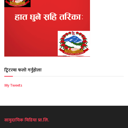
ट्विटरमा फलो गर्नुहोला
My Tweets
सामुदायिक मिडिया प्रा.लि.