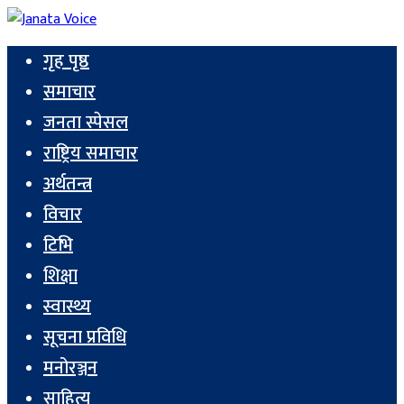
गृह पृष्ठ
समाचार
जनता स्पेसल
राष्ट्रिय समाचार
अर्थतन्त्र
विचार
टिभि
शिक्षा
स्वास्थ्य
सूचना प्रविधि
मनोरञ्जन
साहित्य