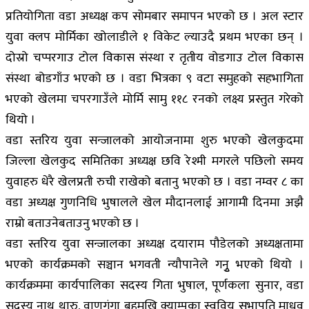
प्रतियोगिता वडा अध्यक्ष कप सोमबार समापन भएको छ । अल स्टार
युवा क्लप मोर्मिका खोलाडीले १ विकेट ल्याउदै प्रथम भएका छन् ।
दोस्रो चप्परगाउ टोल विकास संस्था र तृतीय वोडगाउ टोल विकास
संस्था बोडगाँउ भएको छ । वडा भित्रका ९ वटा समुहको सहभागिता
भएको खेलमा चपरगाउँले मोर्मि सामु ११८ रनको लक्ष्य प्रस्तुत गरेको
थियो ।
वडा स्तरिय युवा सन्जालको आयोजनामा शुरु भएको खेलकुदमा
जिल्ला खेलकुद समितिका अध्यक्ष छवि रेश्मी मगरले पछिलो समय
युवाहरु धेरै खेलप्रती रुची राखेको बतानु भएको छ । वडा नम्वर ८ का
वडा अध्यक्ष गुणनिधि भुषालले खेल मौदानलाई आगामी दिनमा अझै
राम्रो बताउनेबताउनु भएको छ ।
वडा स्तरिय युवा सन्जालका अध्यक्ष दयाराम पौडेलको अध्यक्षतामा
भएको कार्यक्रमको सञ्चान भगवती न्यौपानेले गनुृ भएको थियो ।
कार्यक्रममा कार्यपालिका सदस्य गिता भुषाल, पूर्णकला सुनार, वडा
सदस्य नाथु थारु, वाणगंगा बहुमुखि क्याम्पका स्ववियु सभापति माधव