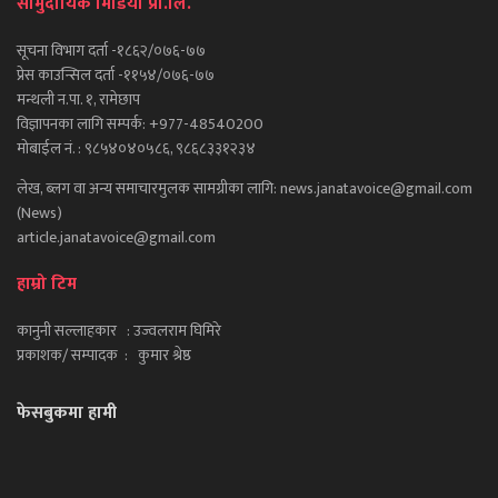
सामुदायिक मिडिया प्रा.लि.
सूचना विभाग दर्ता -१८६२/०७६-७७
प्रेस काउन्सिल दर्ता -११५४/०७६-७७
मन्थली न.पा. १, रामेछाप
विज्ञापनका लागि सम्पर्क: +977-48540200
मोबाईल नं. : ९८५४०४०५८६, ९८६८३३१२३४
लेख, ब्लग वा अन्य समाचारमुलक सामग्रीका लागि: news.janatavoice@gmail.com
(News)
article.janatavoice@gmail.com
हाम्रो टिम
कानुनी सल्लाहकार : उज्वलराम घिमिरे
प्रकाशक/ सम्पादक : कुमार श्रेष्ठ
फेसबुकमा हामी