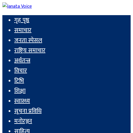
गृह पृष्ठ
समाचार
जनता स्पेसल
राष्ट्रिय समाचार
अर्थतन्त्र
विचार
टिभि
शिक्षा
स्वास्थ्य
सूचना प्रविधि
मनोरञ्जन
साहित्य