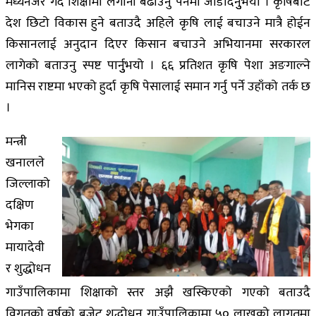
मध्यनजर गदै शिक्षामा लगानी बढाउनु पर्नेमा जोडदिनुुभयो । कृषिबाट
देश छिटो विकास हुने बताउदै अहिले कृषि लाई बचाउने मात्रै होईन
किसानलाई अनुदान दिएर किसान बचाउने अभियानमा सरकारल
लागेको बताउनु स्पष्ट पार्नुुभयो । ६६ प्रतिशत कृषि पेशा अङगाल्ने
मानिस राष्टमा भएको हुर्दा कृषि पेसालाई समान गर्नु पर्ने उहाँको तर्क छ
।
मन्त्री
खनालले
जिल्लाको
दक्षिण
भेगका
मायादेवी
र शुद्धोधन
गाउँपालिकामा शिक्षाको स्तर अझै खस्किएको गएको बताउदै
विगतको वर्षको बजेट शुद्धोधन गाउँपालिकामा ५० लाखको लागतमा