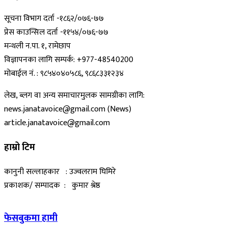
सूचना विभाग दर्ता -१८६२/०७६-७७
प्रेस काउन्सिल दर्ता -११५४/०७६-७७
मन्थली न.पा. १, रामेछाप
विज्ञापनका लागि सम्पर्क: +977-48540200
मोबाईल नं. : ९८५४०४०५८६, ९८६८३३१२३४
लेख, ब्लग वा अन्य समाचारमुलक सामग्रीका लागि:
news.janatavoice@gmail.com (News)
article.janatavoice@gmail.com
हाम्रो टिम
कानुनी सल्लाहकार : उज्वलराम घिमिरे
प्रकाशक/ सम्पादक : कुमार श्रेष्ठ
फेसबुकमा हामी