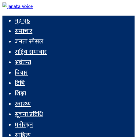
गृह पृष्ठ
समाचार
जनता स्पेसल
राष्ट्रिय समाचार
अर्थतन्त्र
विचार
टिभि
शिक्षा
स्वास्थ्य
सूचना प्रविधि
मनोरञ्जन
साहित्य