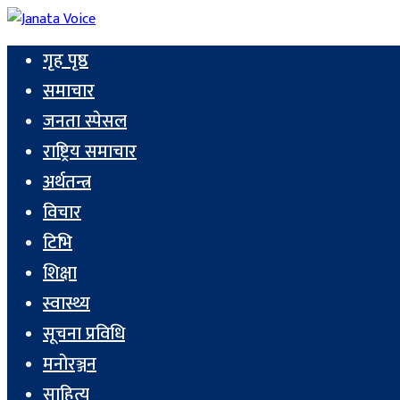
गृह पृष्ठ
समाचार
जनता स्पेसल
राष्ट्रिय समाचार
अर्थतन्त्र
विचार
टिभि
शिक्षा
स्वास्थ्य
सूचना प्रविधि
मनोरञ्जन
साहित्य