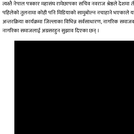
त्यस्तै नेपाल पत्रकार महासंघ रामेछापका सचिव नवराज श्रेष्ठले देशमा 
पहिलेको तुलनामा कोही पनि मिडियाको सामुबोल्न नचाहाने भएकाले यसक
अन्तरक्रिया कार्यक्रमा जिल्लाका विभिन्न सर्वसाधारण, नागरिक समाजका अ
नागरिका समाजलाई अग्रसरहुन सुझाव दिएका छन् ।