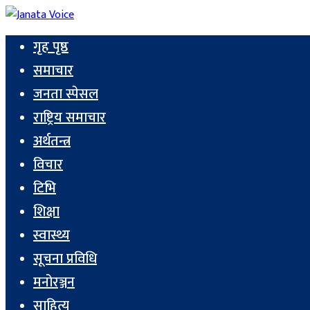
गृह पृष्ठ
समाचार
जनता स्पेसल
राष्ट्रिय समाचार
अर्थतन्त्र
विचार
टिभि
शिक्षा
स्वास्थ्य
सूचना प्रविधि
मनोरञ्जन
साहित्य