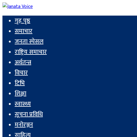
गृह पृष्ठ
समाचार
जनता स्पेसल
राष्ट्रिय समाचार
अर्थतन्त्र
विचार
टिभि
शिक्षा
स्वास्थ्य
सूचना प्रविधि
मनोरञ्जन
साहित्य