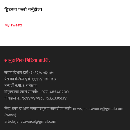
ट्विटरमा फलो गर्नुहोला
My Tweets
सामुदायिक मिडिया प्रा.लि.
सूचना विभाग दर्ता -१८६२/०७६-७७
प्रेस काउन्सिल दर्ता -११५४/०७६-७७
मन्थली न.पा. १, रामेछाप
विज्ञापनका लागि सम्पर्क: +977-48540200
मोबाईल नं. : ९८५४०४०५८६, ९८६८३३१२३४
लेख, ब्लग वा अन्य समाचारमुलक सामग्रीका लागि: news.janatavoice@gmail.com
(News)
article.janatavoice@gmail.com