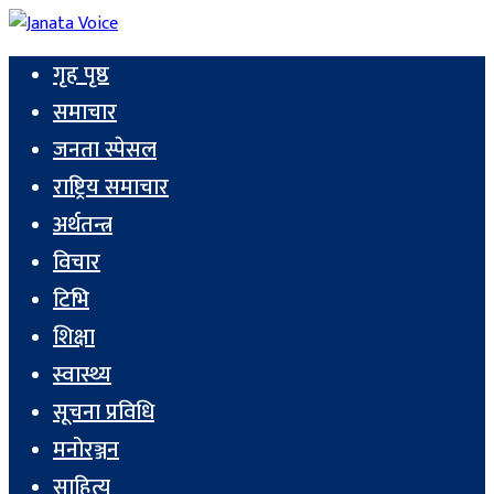
गृह पृष्ठ
समाचार
जनता स्पेसल
राष्ट्रिय समाचार
अर्थतन्त्र
विचार
टिभि
शिक्षा
स्वास्थ्य
सूचना प्रविधि
मनोरञ्जन
साहित्य