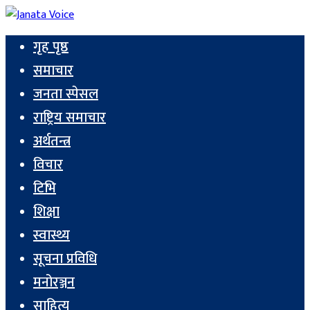
गृह पृष्ठ
समाचार
जनता स्पेसल
राष्ट्रिय समाचार
अर्थतन्त्र
विचार
टिभि
शिक्षा
स्वास्थ्य
सूचना प्रविधि
मनोरञ्जन
साहित्य