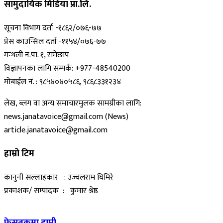
सामुदायिक मिडिया प्रा.लि.
सूचना विभाग दर्ता -१८६२/०७६-७७
प्रेस काउन्सिल दर्ता -११५४/०७६-७७
मन्थली न.पा. १, रामेछाप
विज्ञापनका लागि सम्पर्क: +977-48540200
मोबाईल नं. : ९८५४०४०५८६, ९८६८३३१२३४
लेख, ब्लग वा अन्य समाचारमुलक सामग्रीका लागि:
news.janatavoice@gmail.com (News)
article.janatavoice@gmail.com
हाम्रो टिम
कानुनी सल्लाहकार : उज्वलराम घिमिरे
प्रकाशक/ सम्पादक : कुमार श्रेष्ठ
फेसबुकमा हामी