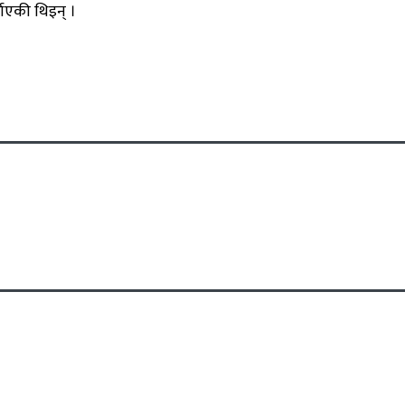
ाएकी थिइन् ।