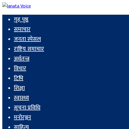
गृह पृष्ठ
समाचार
जनता स्पेसल
राष्ट्रिय समाचार
अर्थतन्त्र
विचार
टिभि
शिक्षा
स्वास्थ्य
सूचना प्रविधि
मनोरञ्जन
साहित्य