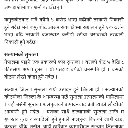
ब्यापारी कपुरकोट आइ सकेको कृषि उपज बजार कपुरकोटका
अध्यक्ष शोभाकर शर्मा बताउँछन् ।
कपुरकोटबाट मात्रै बर्षेनी ५ करोड भन्दा बढीको तरकारी निकासी
हुने गर्दछ भने कपुरकोट आसपासका क्षेत्रमा सञ्चालन हुने एक दर्जन
भन्दा बढि तरकारी बजारबाट करौडौ रुपैया बराबरको तरकारी
निकासी हुने गर्दछ ।
सल्यानको सुन्तला
नेपालमा पाइने एक प्रकारको फल सुन्तला । यसको बोट ५ देखि ८
फीटसम्म अग्लो हुन्छ । यो पतझड वर्गको वनस्पति हो । यसको
बोटमा तीखो काँडा हुने गर्दछ ।
सल्यान जिल्ला सुन्तला राम्रो उत्पदन हुने जिल्ला हो । सल्यानको
कोटमौला जिल्ला कै १ नम्बरमा पर्छ सुन्तला उत्पालनको मामिलामा
। यहाँ बर्सेनी सुन्तला फलफुलको उत्पादनबाट प्रती ब्यक्ती लाँखौको
आम्दानी हुने गर्दछ । यसका साथै सल्यानको सुन्तला आफै म
गुणस्तर युक्त र स्वादिलो हुने हुनाले फलफुल किन्नको लागी दाङ,
बुटवल, बाँके, सुर्खेत, आदी ठाउँबाट ब्यापारीहरू सल्यान जिल्लाका