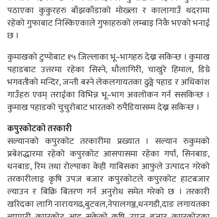
पठाएका कुकुरहरु बाँझकाँडाको मोख्ला र कालागाउँ थदरामा
रहेको गुफाबाट निस्किएकाले गुफाहरुको लम्बाइ निकै भएको भनाई
छ ।
कुमाखको टुप्पोबाट १५ जिल्लाका भू–भागहरु देख्न सकिन्छ । कुमाख
पहाडबाट उत्तरमा रहेका सिस्ने, धौलागिरी, चाखुरे हिमाल, डिग्रे
भगवतीको मन्दिर, जन्ती बस्ने लेकलगायतका ढुङ्गे पहाड र अधिकांश
गाउँहरु एवम् तराईका विभिन्न भू–भाग अवलोकन गर्न ससकिन्छ ।
कुमाख पहाडको चुचुरोबाट भारतको रुपैडियासम्म देख्न सकिन्छ ।
कपुरकोटको तरकारी
सल्यानको कपुरकोट तरकारीमा प्रख्यात । सल्यान रुकुमको
प्रबेशद्धारमा रहेको कपुरकोट आसपासमा रहेका गर्पा, सिनबाङ,
धनबाङ, रिम तथा रोल्पाका केही गाबिसका आफुले उत्पादन गरेको
तरकारीलाइ कृषि उपज बजार कपुरकोटले कपुरकोट हाटबजार
ल्याउन र बिक्रि बितरण गर्न अनुरोध समेत गरेको छ । तरकारी
खरिदका लागि नारायगढ,बुटवल,नेपालगञ्ज,धनगडी,दाङ लगायतका