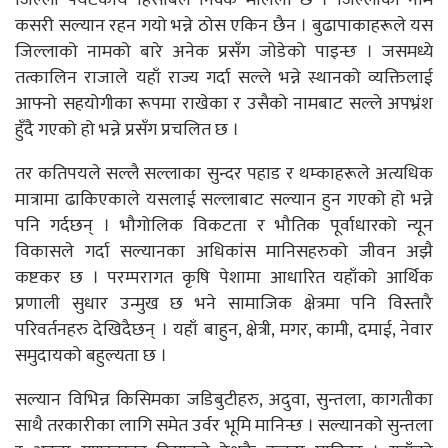
जिल्ला पर्यटकीय हिसाबले निक्कै मलिलो छ । जिल्लाको नाम
कसरी सल्यान रहन गयो भन्ने ठोस एकिन छैन । बुढापाकाहरूले यस
जिल्लाको नामको बारे अनेक प्रसँग जोडेको पाइन्छ । जसमध्ये
तत्कालिन राजाले यहाँ राज्य गर्दा सल्ले भन्ने स्थानको व्यक्तिलाई
आफ्नो सहयोगीका रूपमा राखेका र उसैको नामबाट सल्ले अपभ्रंश
हुँदै गएको हो भन्ने प्रसँग प्रचलित छ ।
तर कतिपयले सल्लै सल्लाका सुन्दर पहाड र थम्काहरूले अत्यधिक
मात्रामा ढाकिएकाले यसलाई सल्लाबाट सल्यान हुन गएको हो भन्ने
पनि गर्दछन् । भौगोलिक विकटता र भौतिक पूर्वाधारको न्यून
विकासले गर्दा सल्यानका अधिकांस मानिसहरुको जीवन अझै
कष्टकर छ । परम्परागत कृषि पेशामा आधारित यहाँको आर्थिक
प्रणाली सुधार उन्मुख छ भने सामाजिक क्षेत्रमा पनि विस्तारै
परिवर्तनहरु देखिदैछन् । यहाँ बाहुन, क्षेत्री, मगर, कामी, दमाई, नेवार
समुदायको बहुल्यता छ ।
सल्यान विभिन्न किसिमका जडिबुटीहरु, अदुवा, सुन्तला, कागतीका
साथै तरकारीका लागि समेत उर्वर भूमि मानिन्छ । सल्यानको सुन्तला