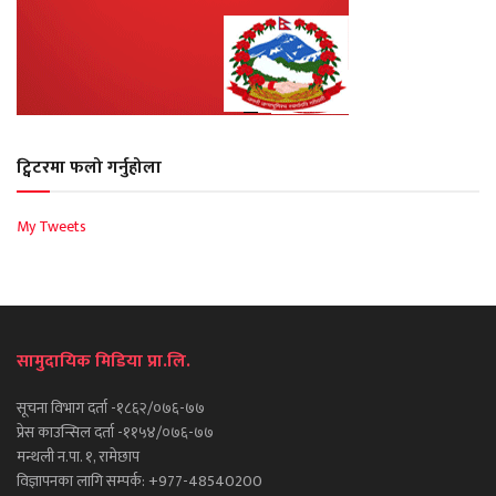
ट्विटरमा फलो गर्नुहोला
My Tweets
सामुदायिक मिडिया प्रा.लि.
सूचना विभाग दर्ता -१८६२/०७६-७७
प्रेस काउन्सिल दर्ता -११५४/०७६-७७
मन्थली न.पा. १, रामेछाप
विज्ञापनका लागि सम्पर्क: +977-48540200