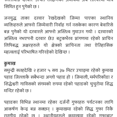
फालावाङ दरवार उचित संरक्षणको अभावमा अब तस्विरमा मात्र
सिमित हुन पुगेको छ ।
जनयुद्ध ताका दरवार रेखदेखको जिम्मा पाएका स्थानिय
व्यक्तिहरुले आफ्नो जिम्मेवारी निर्वाह गर्न नसकेका कारण बेवारिसे
बन्न पुगेको यो दरवारले आफ्नो अस्तित्व गुमाउन गयो । दरवारको
अस्तित्व नभएपनी दरवार छेउ बटुकभैरव प्रांगणमा रहेको प्राचिन
लिपिबद्ध अक्षरहरुले यो क्षेत्रको प्राचिनता तथा ऐतिहासिक
महत्वलाई परिभाषित गरिरहेको देखिन्छ ।
कुमाख
समुन्द्री सतहदेखि २ हजार ५ सय ३७ मिटर उचाइमा रहेको कुमाख
पहाड जिल्लाकै सबैभन्दा अग्लो पहाड हो । जिमाली, मर्मपरिकाँडा र
शिद्धेश्वरी गाविसको संगमको रुपमा रहेको पहाडको चुचुरोमा शिद्ध
मन्दिर रहेको छ ।
पहाडका विभिन्न स्थानमा रहेका दर्जनौं गुफाहरु पर्यटनका लागि
आकर्षण केन्द्र बन्न सक्छन् । कुमाखमा रहेको सिद्ध गुफा निकै
रमणीय रहेको छ । स्थानीयहरुले कुमाखमा रहेको गुफाबाट