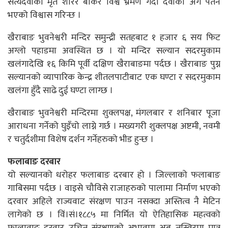
सत्यदेवीको मृत शरिर बोकेर विश्व भ्रमण गर्दा देवीको अंग पतन
भएको विश्वास गरिन्छ ।
खैराबाङ भुवनेश्वरी मन्दिर समुन्द्री सतहबाट १ हजार ६ सय फिट
अग्लो पहाडमा अवस्थित छ । यो मन्दिर सल्यान सदरमुकाम
खलंगादेखि १६ किमि पूर्वी दक्षिण खैराबाङमा पर्दछ । खैराबाङ पुग्न
सल्यानको व्यापारिक केन्द्र शीतलपाटीबाट एक घण्टा र सदरमुकाम
खलंगा हुँदै साढे दुई घण्टा लाग्छ ।
खैराबाङ भुवनेश्वरी मन्दिरमा शुक्लपक्ष, मंगलबार र शनिबार पूजा
आराधना गर्नेको घुइँचो लाग्ने गर्छ । मख्यगरी शुक्लपक्ष अष्टमी, नवमी
र चतुर्दशीमा विशेष दर्शन गर्नेहरुको भीड हुन्छ ।
फलाबाङ दरबार
यो सल्यानको धरोहर फलाबाङ दरबार हो । जिल्लाको फलाबाङ
गाबिसमा पर्दछ । वाइसे चौविसे राजाहरुको पालामा निर्माण भएको
दरवार अहिले राज्यवाट संरक्षण पाउन नसक्दा अस्तित्व नै मेटिन
लागेको छ । विं।सं।१८८५ मा निर्मित यो ऐतिहासिक महत्वको