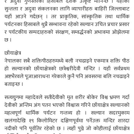
र अदुवा गुणस्तरका हिसाबले देशकै उत्कृष्ट मानिन्छ । यहाँको
सुन्तला र अदुवा संकलनका लागि व्यापारीहरु बाहिरी जिल्लाबाट
यहाँ आउने गर्दछन् । तर प्राकृतिक, सांस्कृतिक तथा धार्मिक
पर्यटनका हिसाबले थुप्रै सम्भावना रहेको सल्यान उचित प्रचार प्रसार
र पर्यटकीय सम्पदाहरुको संरक्षण, सम्वर्द्धनको अभावमा ओझेलमा
छ ।
छाँयाक्षेत्र
नेपालका सबै शक्तिपीठहरुमध्ये बली नचढाइने एकमात्र शक्ति पीठ
हो सल्यानको छाँयाक्षेत्रको छत्रेश्वरीदेवी मन्दिर । यहाँ सर्वप्रथम
अष्टभैरवले पूजाआराधना गरेकाले कुनै पनि अवसरमा बलि नचढाइने
बताइन्छ ।
सत्ययुुगमा महादेवले सतीदेवीको मृत शरीर बोकेर विश्व भ्रमण गर्दा
देवीको अन्तिम अंग पतन भएको विश्वास गरिने छाँयाक्षेत्र सल्यानको
महत्वपूर्ण धार्मिक पर्यटन गन्तव्य हो । सल्यान सदरमुकाम
खलंगादेखि १९ किलोमिटर दक्षिणपूर्वमा पर्नेउक्त मन्दिर शारदा
नदीको पनि पूर्वतिर रहेको छ । त्यहाँ पुग्ने जो कोहीलाई छाँयाक्षेत्र