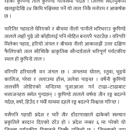
रहेको कुपिण्डे ताल कुपिण्डे गाविसमा पर्दछ । जिल्ला सदरमुकाम
खलङ्गादेखि २४ किमि पश्चिममा पर्ने यो ताल निकै मनोरम र आकर्षक
छ ।
चारैतिर पहाडले घेरिएको र बीचमा नीलो पानीले भरिभराउ कुपिण्डे
तालले त्यहाँ पुग्ने जो कोहीलाई पनि मोहित बनाएरै पठाउँछ । वरिपरि
मिलेका पहाड, हरियो जंगल र बीचमा नीलो आकाशझैं उत्तर दक्षिण
फैलिएको ताल साँच्चिकै प्राकृतिक सौन्दर्यताले भरिपूर्ण पर्यटकीय
स्थल हो कुपिन्डे ताल ।
वरिपरि हरियाली वन जंगल छ । जंगलमा घोरल, रतुवा, भुइचे
कालिज, परेवा र तलाउमा हाँस, जलेवा पाइन्छ । वर्षेनी कुपिण्डे
तालसँगै जोडिएको मन्दिरमा पूजाआजा गर्न टाढा–टाढाबाट
भक्तजनहरु समेत पुग्दछन् । कुपिण्डे तालले वर्षमा तीन रङ्ग बदल्ने
गर्दछ, वर्षा, हिउँद र गर्मी याममा दहले रङ्ग बदल्ने विश्वास गरिन्छ ।
यसैपनि पहाडी प्रदेश र चारै तीर डाँडापाखाले ढाकेको सल्यान
प्रकृतिले बरदान दिएको ठाँउ हो । प्रदेश नम्बर ६ मा परेको यो