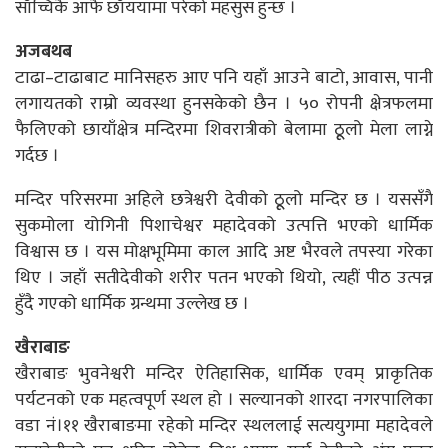
साँच्चिकै आफै छाँययामा परेको महसुस हुन्छ ।
अजबथब
टाढा–टाढाबाट मानिसहरु आए पनि यहाँ आउने बाटो, आवास, पानी
लगायतको राम्रो व्यवस्था हुनसकेको छैन । ५० रोपनी क्षेत्रफलमा
फैलिएको छायाँक्षेत्र मन्दिरमा शिवरात्रीको बेलामा ठूूलो मेला लाग्ने
गर्दछ ।
मन्दिर परिसरमा अहिले छत्रेश्वरी देवीको ठूूलो मन्दिर छ । यससँगै
सुकमोला योगिनी पिशाचेश्वर महादेवको उत्पत्ति भएको धार्मिक
विश्वास छ । यस मोक्षभूमिमा काल आदि अष्ट भैरवले तपस्या गरेका
थिए । जहाँ सतीदेवीको शरीर पतन भएको थियो, त्यहीं पीठ उत्पन्न
हुँदै गएको धार्मिक ग्रन्थमा उल्लेख छ ।
खैराबाङ
खैराबाङ भुवनेश्वरी मन्दिर ऐतिहासिक, धार्मिक एवम् प्राकृतिक
पर्यटनको एक महत्वपूर्ण स्थल हो । सल्यानको शारदा नगरपालिका
वडा नं।११ खैराबाङमा रहेको मन्दिर स्थललाई सत्ययुगमा महादेवले