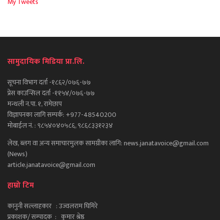
My Tweets
सामुदायिक मिडिया प्रा.लि.
सूचना विभाग दर्ता -१८६२/०७६-७७
प्रेस काउन्सिल दर्ता -११५४/०७६-७७
मन्थली न.पा. १, रामेछाप
विज्ञापनका लागि सम्पर्क: +977-48540200
मोबाईल नं. : ९८५४०४०५८६, ९८६८३३१२३४
लेख, ब्लग वा अन्य समाचारमुलक सामग्रीका लागि: news.janatavoice@gmail.com
(News)
article.janatavoice@gmail.com
हाम्रो टिम
कानुनी सल्लाहकार : उज्वलराम घिमिरे
प्रकाशक/ सम्पादक : कुमार श्रेष्ठ