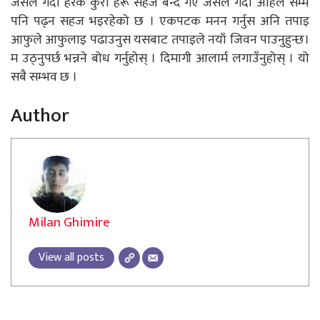
जसले गर्दा हरेक कुरा हरू सहज बन्दै गए जसले गर्दा अहिले सम्म
पनि पढ्न सहज भइरहेको छ । एकपटक मनन गर्नुस अनि तपाइ
आफुले आफुलाइ पढाउनुस यसबाट तपाइले नयाँ जिवन पाउनुहुन्छ।
म उठ्नुपर्छ भन्नने बोध गर्नुहोस् । दिमागी आलार्म लगाउँनुहोस् । यो
सबै सम्भव छ ।
Author
Milan Ghimire
View all posts