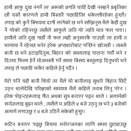
हामी आफु दुख नगर्ने तर अरूको प्रगति चाहिँ देखी नसहने प्रबृतिका
छौ यस्तै कारणले हामी बिस्तारै पछाडितिर धकेल्लीरहेका हुन्छौ।
तपाइ को कुनै बिषयमा दागी लागेको छ भने सम्झिनुस मैले केही दुख
नै गरेको रहिनरछु त्यसैले आफुले जति गरे त्यति मात्र फल पाए।।
हामीले जति दुख गर्छौ नी फल त्यही अनुसारकै पाउछौ तर हामी त
भाग्यमा नै रहेनछ भनेर हरेक अप्ठ्यारोबाट पन्छिन खोज्छौ । त्यस्तो
बानी छ भने हटाइदिनुस, बिहान को समयलाइ पालना गर्यौ भने र
दिनमा फिल्म हेर्ने मोजमस्ती गर्ने समय बिसय बस्तुलाइ दिनुभयो भने
तपाइ ले पछाडि फर्केर कहिले हेर्नु पर्दैन ।
मेरो पनि यही बानी थियो तर मैले यो बानीलाइ सुधारे बिहान छिटै
उठ्न थालेदेखि परिक्षाको समयमा मैले कहिले तनाब लिनु परेन ।
हरेक पोइन्टहरूलाइ गीत अथबा सुत्र बनाएर पढ्न थाले । अलार्मको
सन्देशलाइ बुझ्न थाले , त्यसैले म अहिले ४ बजे उठ्नु छ भने ३ बजेको
अलार्म लगाउछु र ४ बजे उठिनै सकेको हुन्छु।
रूटिन बनाएर पढ्छु बिचमा मनोरन्जनका लागि समय छुट्याउछु