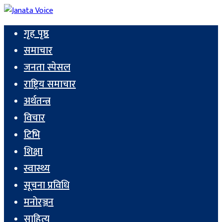
गृह पृष्ठ
समाचार
जनता स्पेसल
राष्ट्रिय समाचार
अर्थतन्त्र
विचार
टिभि
शिक्षा
स्वास्थ्य
सूचना प्रविधि
मनोरञ्जन
साहित्य