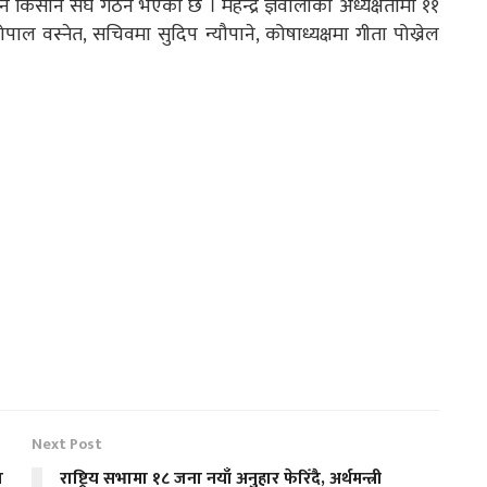
 किसान संघ गठन भएको छ । महेन्द्र ज्ञवालीको अध्यक्षतामा ११
ल वस्नेत, सचिवमा सुदिप न्यौपाने, कोषाध्यक्षमा गीता पोख्रेल
Next Post
ा
राष्ट्रिय सभामा १८ जना नयाँ अनुहार फेरिँदै, अर्थमन्त्री