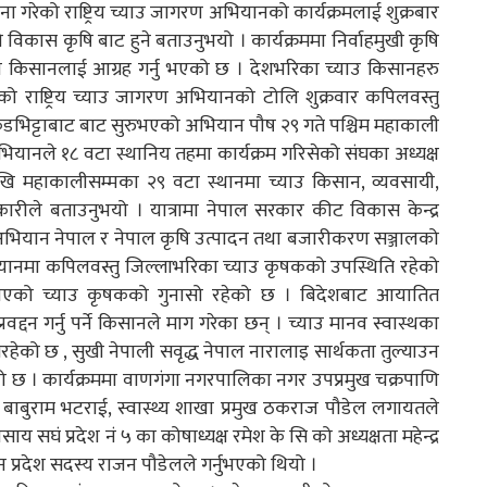
रेको राष्ट्रिय च्याउ जागरण अभियानको कार्यक्रमलाई शुक्रबार
 विकास कृषि बाट हुने बताउनुभयो । कार्यक्रममा निर्वाहमुखी कृषि
र्थीले किसानलाई आग्रह गर्नु भएको छ । देशभरिका च्याउ किसानहरु
को राष्ट्रिय च्याउ जागरण अभियानको टोलि शुक्रवार कपिलवस्तु
कडभिट्टाबाट बाट सुरुभएको अभियान पौष २९ गते पश्चिम महाकाली
म अभियानले १८ वटा स्थानिय तहमा कार्यक्रम गरिसेको संघका अध्यक्ष
देखि महाकालीसम्मका २९ वटा स्थानमा च्याउ किसान, व्यवसायी,
धिकारीले बताउनुभयो । यात्रामा नेपाल सरकार कीट विकास केन्द्र
अभियान नेपाल र नेपाल कृषि उत्पादन तथा बजारीकरण सञ्जालको
ानमा कपिलवस्तु जिल्लाभरिका च्याउ कृषकको उपस्थिति रहेको
पाएको च्याउ कृषकको गुनासो रहेको छ । बिदेशबाट आयातित
द्दन गर्नु पर्ने किसानले माग गरेका छन् । च्याउ मानव स्वास्थका
हेको छ , सुखी नेपाली सवृद्ध नेपाल नारालाइ सार्थकता तुल्याउन
को छ । कार्यक्रममा वाणगंगा नगरपालिका नगर उपप्रमुख चक्रपाणि
ख बाबुराम भटराई, स्वास्थ्य शाखा प्रमुख ठकराज पौडेल लगायतले
य सघं प्रदेश नं ५ का कोषाध्यक्ष रमेश के सि को अध्यक्षता महेन्द्र
न प्रदेश सदस्य राजन पौडेलले गर्नुभएको थियो ।