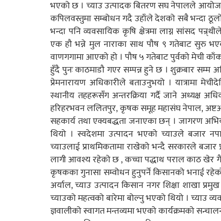
भएको छ । च्याउ उत्पादक बितरण सघ नेपालले आयोजना ग
कपिलवस्तुमा सम्बोधन गदै उहाँले देशको सबै भन्दा ठूलो
भन्दा पनि व्यवसायिक कृषि क्षेत्रमा लाग्न सांसद पन्
एक हौ भन्ने मुल नाराका साथ पौष ९ गतेबाट सुरु भए
वाणगगामा आएको हो । पौष ५ गतेबाट पुर्वको मेची काँ
हुँदै पुनः काठमाडौ गएर सम्पन्न हुने छ । शुक्रबार सम्
प्रेमनारायण अधिकारीले बताउनुभयो । यात्रामा मेची
स्थानीय तहहरूसँग अन्तरक्रिया गर्दै जाने अध्यक्ष अ
हरिहरभवन ललितपुर, कृषक समूह महासंघ नेपाल, अष्ट
सहकार्य तथा एक्यबद्धता जनाएका छन् । जागरण अभिय
थियो । स्वदेशमा उत्पादन भएको च्याउले बजार न
च्याउलाई प्राथमिकतामा राखेको भन्दै सरकारले बजार प्रव
लागी आवश्य रहेको छ , कच्चा पद्धाथ पराल काठ खेर गैर
कृषकका गुनासा सम्वोधन हुनुपर्ने किसानको भनाई रहे
अर्याल, च्याउ उत्पादन किसान नगर शिक्षा शाखा प्रमु
च्याउको महत्वको बारेमा बोल्नु भएको थियो । च्याउ व्यवसा
ज्ञवालीको स्वागत मन्तव्यमा भएको कार्यक्रमको सन्चाल