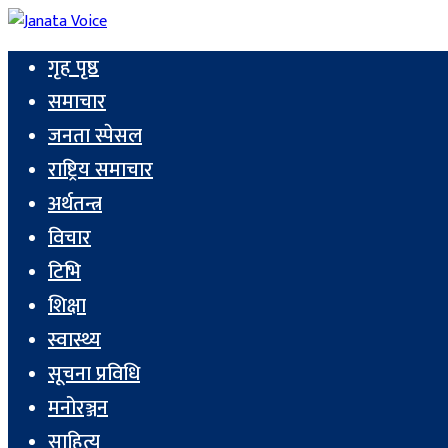
गृह पृष्ठ
समाचार
जनता स्पेसल
राष्ट्रिय समाचार
अर्थतन्त्र
विचार
टिभि
शिक्षा
स्वास्थ्य
सूचना प्रविधि
मनोरञ्जन
साहित्य