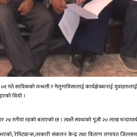
०१ गते साविकको मन्थली र गेलुगाविसालाई कार्यक्षेत्रबानाई युवाहरुल
ाइएको थियो ।
 रुपैयां रहको बताएको छ । त्यस्तै संस्थाको पूंजी २० लाख भन्दामा
ल भएको, रेमिट्यान्स,तरकारी संकलन केन्द्र तथा वितरण लगायत जिल्ला