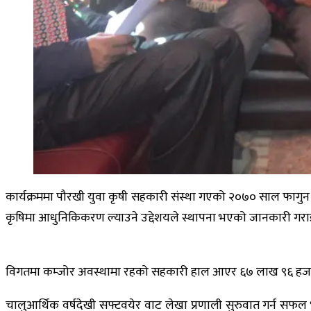
कार्यक्रममा पौरखी युवा कृषी सहकारी संस्था गएको २०७० साल फागुन 
कृषिमा आधुनिकिकरण ल्याउने उद्देशयले स्थापना भएको जानकारी गर
विगतमा कम्जोर अवस्थामा रहको सहकारी हाल आएर ६७ लाख ९६ हजार २४
चालुआर्थिक वर्षदेखी सफ्टवयेर वाट लेखा प्रणाली सुरुवात गर्न सफ