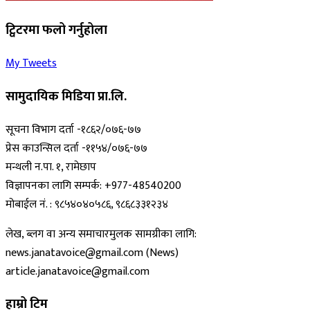
ट्विटरमा फलो गर्नुहोला
My Tweets
सामुदायिक मिडिया प्रा.लि.
सूचना विभाग दर्ता -१८६२/०७६-७७
प्रेस काउन्सिल दर्ता -११५४/०७६-७७
मन्थली न.पा. १, रामेछाप
विज्ञापनका लागि सम्पर्क: +977-48540200
मोबाईल नं. : ९८५४०४०५८६, ९८६८३३१२३४
लेख, ब्लग वा अन्य समाचारमुलक सामग्रीका लागि:
news.janatavoice@gmail.com (News)
article.janatavoice@gmail.com
हाम्रो टिम