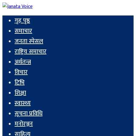
गृह पृष्ठ
समाचार
जनता स्पेसल
राष्ट्रिय समाचार
अर्थतन्त्र
विचार
टिभि
शिक्षा
स्वास्थ्य
सूचना प्रविधि
मनोरञ्जन
साहित्य