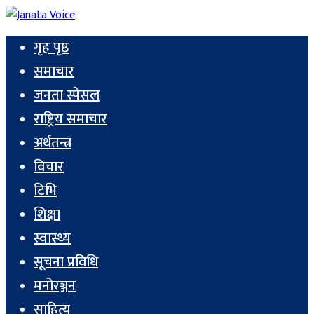
गृह पृष्ठ
समाचार
जनता स्पेसल
राष्ट्रिय समाचार
अर्थतन्त्र
विचार
टिभि
शिक्षा
स्वास्थ्य
सूचना प्रविधि
मनोरञ्जन
साहित्य