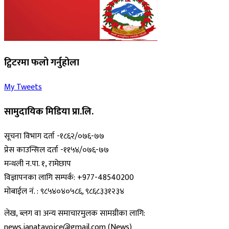
ट्विटरमा फलो गर्नुहोला
My Tweets
सामुदायिक मिडिया प्रा.लि.
सूचना विभाग दर्ता -१८६२/०७६-७७
प्रेस काउन्सिल दर्ता -११५४/०७६-७७
मन्थली न.पा. १, रामेछाप
विज्ञापनका लागि सम्पर्क: +977-48540200
मोबाईल नं. : ९८५४०४०५८६, ९८६८३३१२३४
लेख, ब्लग वा अन्य समाचारमुलक सामग्रीका लागि:
news.janatavoice@gmail.com (News)