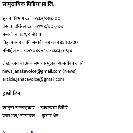
सामुदायिक मिडिया प्रा.लि.
सूचना विभाग दर्ता -१८६२/०७६-७७
प्रेस काउन्सिल दर्ता -११५४/०७६-७७
मन्थली न.पा. १, रामेछाप
विज्ञापनका लागि सम्पर्क: +977-48540200
मोबाईल नं. : ९८५४०४०५८६, ९८६८३३१२३४
लेख, ब्लग वा अन्य समाचारमुलक सामग्रीका लागि:
news.janatavoice@gmail.com (News)
article.janatavoice@gmail.com
हाम्रो टिम
कानुनी सल्लाहकार : उज्वलराम घिमिरे
प्रकाशक/ सम्पादक : कुमार श्रेष्ठ