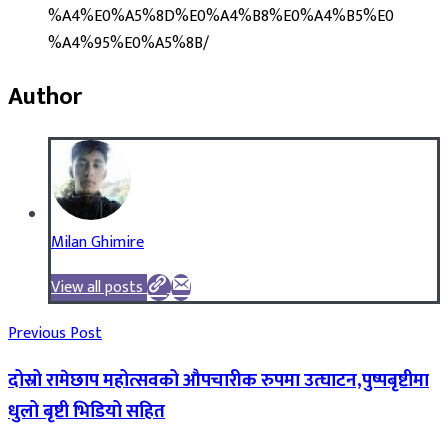
%A4%E0%A5%8D%E0%A4%B8%E0%A4%B5%E0
%A4%95%E0%A5%8B/
Author
Milan Ghimire
View all posts
Previous Post
दोस्रो रामेछाप महोत्सवको औपचारीक रुपमा उत्घाटन,पुष्पबृष्टीमा
धुलो बृष्टी भिडियो सहित