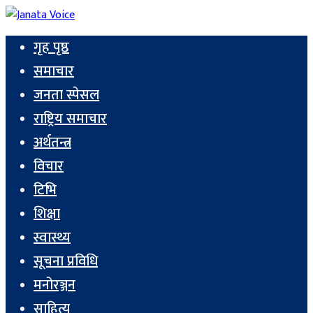
गृह पृष्ठ
समाचार
जनता स्पेसल
राष्ट्रिय समाचार
अर्थतन्त्र
विचार
टिभि
शिक्षा
स्वास्थ्य
सूचना प्रविधि
मनोरञ्जन
साहित्य