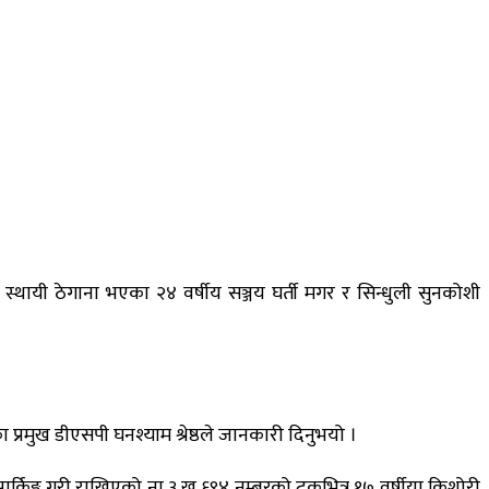
्थायी ठेगाना भएका २४ वर्षीय सञ्जय घर्ती मगर र सिन्धुली सुनकोशी
प्रमुख डीएसपी घनश्याम श्रेष्ठले जानकारी दिनुभयो ।
किङ्ग गरी राखिएको ना ३ ख ६९४ नम्बरको ट्रकभित्र १७ वर्षीया किशोरी