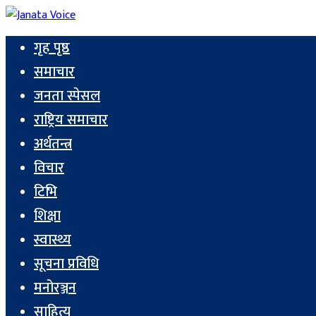
गृह पृष्ठ
समाचार
जनता स्पेसल
राष्ट्रिय समाचार
अर्थतन्त्र
विचार
टिभि
शिक्षा
स्वास्थ्य
सूचना प्रविधि
मनोरञ्जन
साहित्य