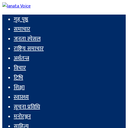
गृह पृष्ठ
समाचार
जनता स्पेसल
राष्ट्रिय समाचार
अर्थतन्त्र
विचार
टिभि
शिक्षा
स्वास्थ्य
सूचना प्रविधि
मनोरञ्जन
साहित्य