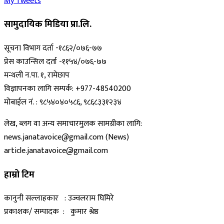
My Tweets
सामुदायिक मिडिया प्रा.लि.
सूचना विभाग दर्ता -१८६२/०७६-७७
प्रेस काउन्सिल दर्ता -११५४/०७६-७७
मन्थली न.पा. १, रामेछाप
विज्ञापनका लागि सम्पर्क: +977-48540200
मोबाईल नं. : ९८५४०४०५८६, ९८६८३३१२३४
लेख, ब्लग वा अन्य समाचारमुलक सामग्रीका लागि:
news.janatavoice@gmail.com (News)
article.janatavoice@gmail.com
हाम्रो टिम
कानुनी सल्लाहकार : उज्वलराम घिमिरे
प्रकाशक/ सम्पादक : कुमार श्रेष्ठ