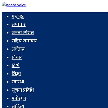
गृह पृष्ठ
समाचार
जनता स्पेसल
राष्ट्रिय समाचार
अर्थतन्त्र
विचार
टिभि
शिक्षा
स्वास्थ्य
सूचना प्रविधि
मनोरञ्जन
साहित्य