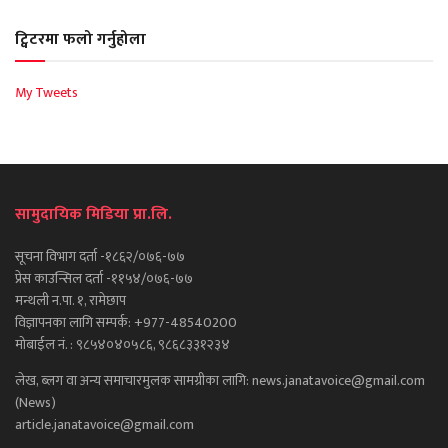
ट्विटरमा फलो गर्नुहोला
My Tweets
सामुदायिक मिडिया प्रा.लि.
सूचना विभाग दर्ता -१८६२/०७६-७७
प्रेस काउन्सिल दर्ता -११५४/०७६-७७
मन्थली न.पा. १, रामेछाप
विज्ञापनका लागि सम्पर्क: +977-48540200
मोबाईल नं. : ९८५४०४०५८६, ९८६८३३१२३४
लेख, ब्लग वा अन्य समाचारमुलक सामग्रीका लागि: news.janatavoice@gmail.com
(News)
article.janatavoice@gmail.com