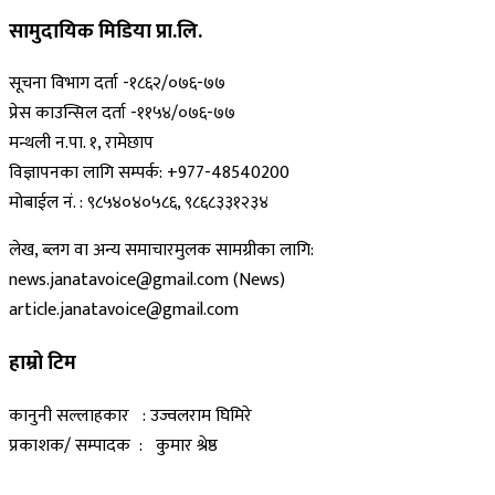
सामुदायिक मिडिया प्रा.लि.
सूचना विभाग दर्ता -१८६२/०७६-७७
प्रेस काउन्सिल दर्ता -११५४/०७६-७७
मन्थली न.पा. १, रामेछाप
विज्ञापनका लागि सम्पर्क: +977-48540200
मोबाईल नं. : ९८५४०४०५८६, ९८६८३३१२३४
लेख, ब्लग वा अन्य समाचारमुलक सामग्रीका लागि:
news.janatavoice@gmail.com (News)
article.janatavoice@gmail.com
हाम्रो टिम
कानुनी सल्लाहकार : उज्वलराम घिमिरे
प्रकाशक/ सम्पादक : कुमार श्रेष्ठ