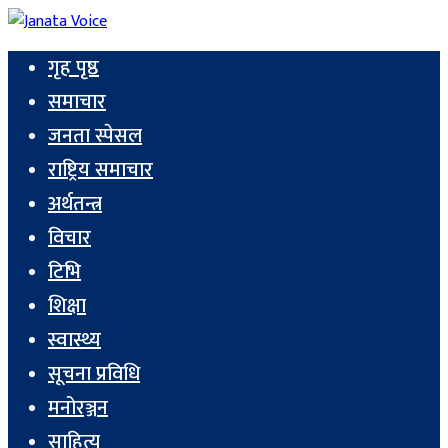
गृह पृष्ठ
समाचार
जनता स्पेसल
राष्ट्रिय समाचार
अर्थतन्त्र
विचार
टिभि
शिक्षा
स्वास्थ्य
सूचना प्रविधि
मनोरञ्जन
साहित्य