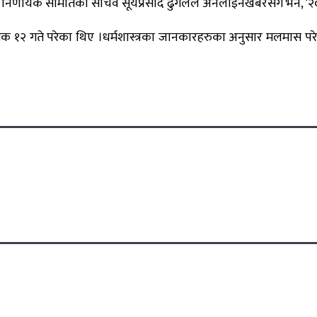
निर्णायक समितिका सचिव सूर्यप्रसाद ढुंगेलले अनलाइनखबरसँग भने, ‘२
१२ गते परेका थिए ।धर्मशास्त्रका जानकारहरुका अनुसार मलमास परेको 