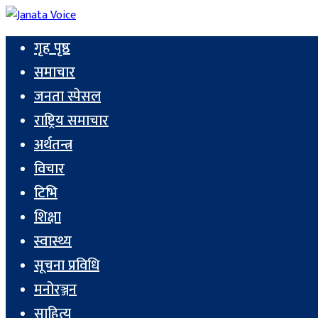
गृह पृष्ठ
समाचार
जनता स्पेसल
राष्ट्रिय समाचार
अर्थतन्त्र
विचार
टिभि
शिक्षा
स्वास्थ्य
सूचना प्रविधि
मनोरञ्जन
साहित्य