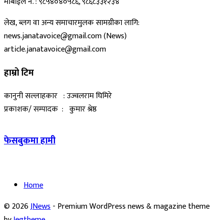
मोबाईल नं. : ९८५४०४०५८६, ९८६८३३१२३४
लेख, ब्लग वा अन्य समाचारमुलक सामग्रीका लागि:
news.janatavoice@gmail.com (News)
article.janatavoice@gmail.com
हाम्रो टिम
कानुनी सल्लाहकार : उज्वलराम घिमिरे
प्रकाशक/ सम्पादक : कुमार श्रेष्ठ
फेसबुकमा हामी
Home
© 2026
JNews
- Premium WordPress news & magazine theme
by
Jegtheme
.