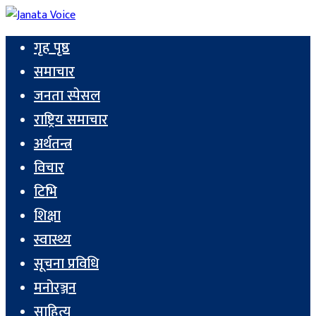
गृह पृष्ठ
समाचार
जनता स्पेसल
राष्ट्रिय समाचार
अर्थतन्त्र
विचार
टिभि
शिक्षा
स्वास्थ्य
सूचना प्रविधि
मनोरञ्जन
साहित्य