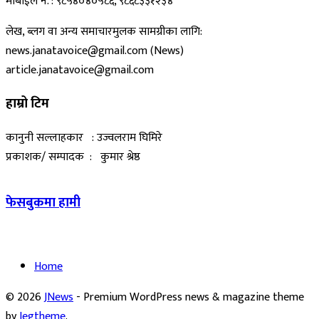
मोबाईल नं. : ९८५४०४०५८६, ९८६८३३१२३४
लेख, ब्लग वा अन्य समाचारमुलक सामग्रीका लागि:
news.janatavoice@gmail.com (News)
article.janatavoice@gmail.com
हाम्रो टिम
कानुनी सल्लाहकार : उज्वलराम घिमिरे
प्रकाशक/ सम्पादक : कुमार श्रेष्ठ
फेसबुकमा हामी
Home
© 2026
JNews
- Premium WordPress news & magazine theme
by
Jegtheme
.