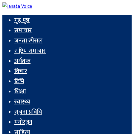
गृह पृष्ठ
समाचार
जनता स्पेसल
राष्ट्रिय समाचार
अर्थतन्त्र
विचार
टिभि
शिक्षा
स्वास्थ्य
सूचना प्रविधि
मनोरञ्जन
साहित्य