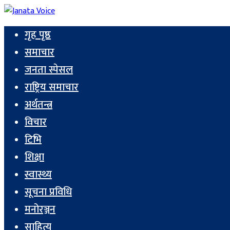
गृह पृष्ठ
समाचार
जनता स्पेसल
राष्ट्रिय समाचार
अर्थतन्त्र
विचार
टिभि
शिक्षा
स्वास्थ्य
सूचना प्रविधि
मनोरञ्जन
साहित्य