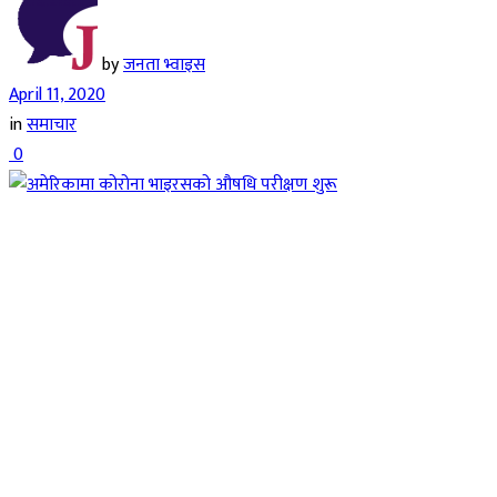
by
जनता भ्वाइस
April 11, 2020
in
समाचार
0