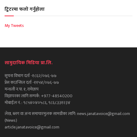
ट्विटरमा फलो गर्नुहोला
My Tweets
सामुदायिक मिडिया प्रा.लि.
सूचना विभाग दर्ता -१८६२/०७६-७७
प्रेस काउन्सिल दर्ता -११५४/०७६-७७
मन्थली न.पा. १, रामेछाप
विज्ञापनका लागि सम्पर्क: +977-48540200
मोबाईल नं. : ९८५४०४०५८६, ९८६८३३१२३४
लेख, ब्लग वा अन्य समाचारमुलक सामग्रीका लागि: news.janatavoice@gmail.com
(News)
article.janatavoice@gmail.com