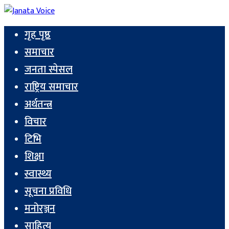
गृह पृष्ठ
समाचार
जनता स्पेसल
राष्ट्रिय समाचार
अर्थतन्त्र
विचार
टिभि
शिक्षा
स्वास्थ्य
सूचना प्रविधि
मनोरञ्जन
साहित्य