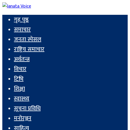
गृह पृष्ठ
समाचार
जनता स्पेसल
राष्ट्रिय समाचार
अर्थतन्त्र
विचार
टिभि
शिक्षा
स्वास्थ्य
सूचना प्रविधि
मनोरञ्जन
साहित्य