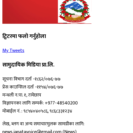
ट्विटरमा फलो गर्नुहोला
My Tweets
सामुदायिक मिडिया प्रा.लि.
सूचना विभाग दर्ता -१८६२/०७६-७७
प्रेस काउन्सिल दर्ता -११५४/०७६-७७
मन्थली न.पा. १, रामेछाप
विज्ञापनका लागि सम्पर्क: +977-48540200
मोबाईल नं. : ९८५४०४०५८६, ९८६८३३१२३४
लेख, ब्लग वा अन्य समाचारमुलक सामग्रीका लागि:
news.janatavoice@gmail.com (News)