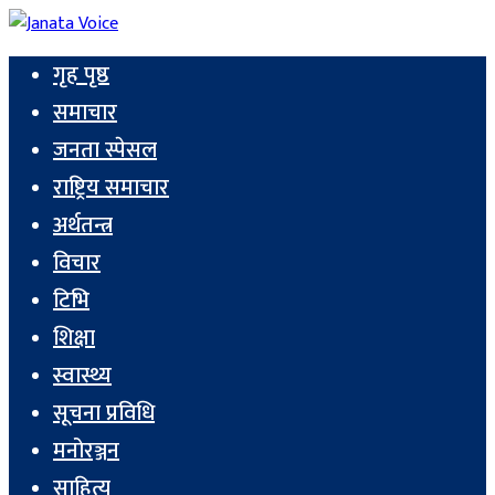
गृह पृष्ठ
समाचार
जनता स्पेसल
राष्ट्रिय समाचार
अर्थतन्त्र
विचार
टिभि
शिक्षा
स्वास्थ्य
सूचना प्रविधि
मनोरञ्जन
साहित्य